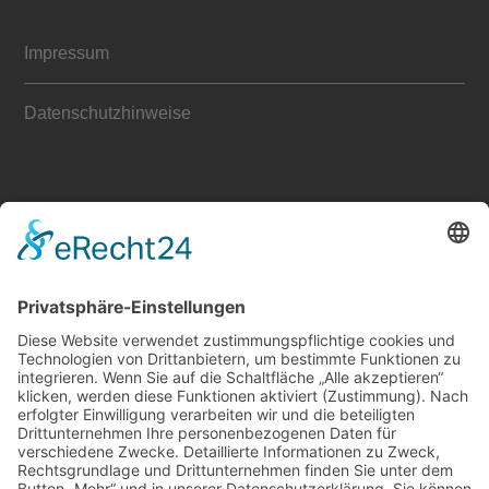
Impressum
Datenschutzhinweise
ANFRAGEN & KONTAKT
Buchungs- und Autogrammanfragen können Sie ebenso
wie Fragen und Feedback gern über
mein
Kontaktformular
senden. Ich werde mich
schnellstmöglich bei Ihnen melden.
FOLGEN SIE MIR: