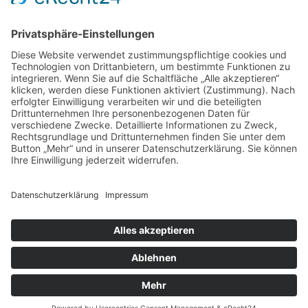
Buchungs- und Autogrammanfragen können Sie ebenso
wie Fragen und Feedback gern über
mein
Kontaktformular
senden. Ich werde mich
schnellstmöglich bei Ihnen melden.
FOLGEN SIE MIR:
Facebook
YouTube
Instagram
Xing
Cookie-Einstellungen