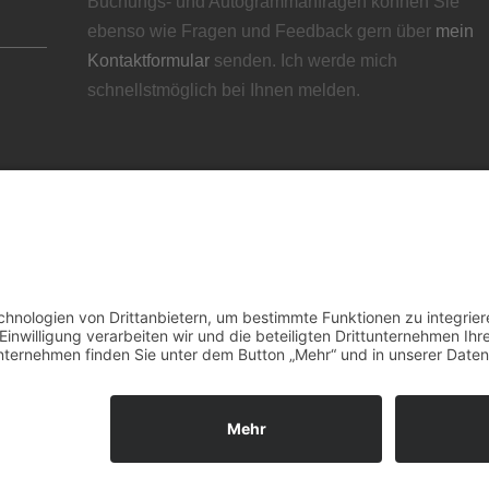
Buchungs- und Autogrammanfragen können Sie
ebenso wie Fragen und Feedback gern über
mein
Kontaktformular
senden. Ich werde mich
schnellstmöglich bei Ihnen melden.
FOLGEN SIE MIR:
Facebook
YouTube
Instagram
Xing